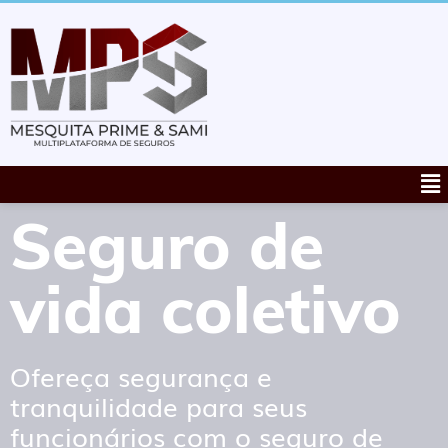
Seguro de
vida coletivo
Ofereça segurança e
tranquilidade para seus
funcionários com o seguro de