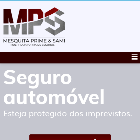
Seguro
automóvel
Esteja protegido dos imprevistos.